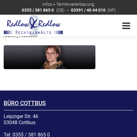
Infos + Terminvereinbarung:
0355 / 381 865 0
(CB)
–
03391 / 40 44 010
(NP)
Sie sind hier:
Startseite
»
Rechtsanwälte
»
Anja Redlow
»
title_a-
redlow_1920x500
BÜRO COTTBUS
Leipziger Str. 46
03048
Cottbus
Tel:
0355 / 381 865 0